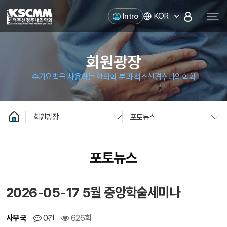
척추신경추나의학회
KOR
Intro
회원광장
수기요법을 사용하는 한의학 분과 척추신경추나의학회
회원광장
포토뉴스
포토뉴스
2026-05-17 5월 중앙학술세미나
사무국
0건
626회