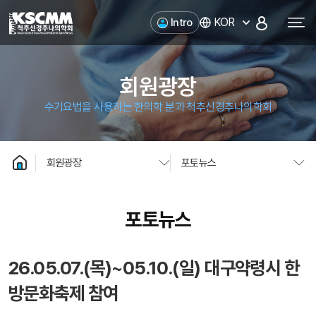
척추신경추나의학회
KOR
Intro
회원광장
수기요법을 사용하는 한의학 분과 척추신경추나의학회
회원광장
포토뉴스
포토뉴스
26.05.07.(목)~05.10.(일) 대구약령시 한
방문화축제 참여