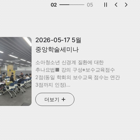
02
05
2026-05-17 5월
중앙학술세미나
소아청소년 신경계 질환에 대한
추나요법■ 강의 구성※보수교육점수
2점(동일 학회의 보수교육 점수는 연간
3점까지 인정)
시간제목강사14:00~14:50소아청소년
더보기
신경계 질환에 대한 추나요법의 이론적
토대이근우 학술위원
(경희청담한의원)14:50~16:00소아청소년
신경계 질환에 대한 추나요법1 - 정중선
주변 구조물을 중심으로이웅진 학술위원
(유송한의원)16:00~17:10소아청소년