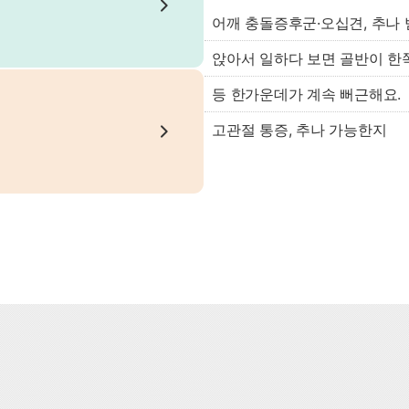
어깨 충돌증후군·오십견, 추나 
앉아서 일하다 보면 골반이 한
등 한가운데가 계속 뻐근해요.
고관절 통증, 추나 가능한지