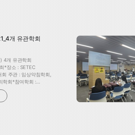
-21_4개 유관학회
(일) 4개 유관학회
*장소 : SETEC
회 주관 : 임상약침학회,
학회*참여학회 :
학회, 대한침구의학회,
학회, 임상약침학회*
약침학회 학생위원,
의학회 추나서포터즈 학생