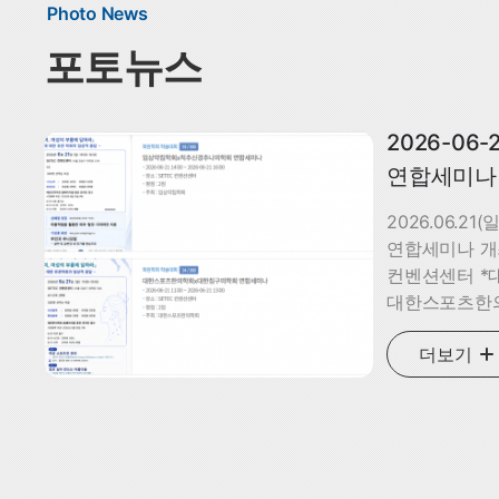
Photo News
포토뉴스
2026-06
연합세미나
2026.06.21
연합세미나 개최
컨벤션센터 *대
대한스포츠한의
척추신경추나의
더보기
대한스포츠한의
지원 : 임학상
척추신경추나