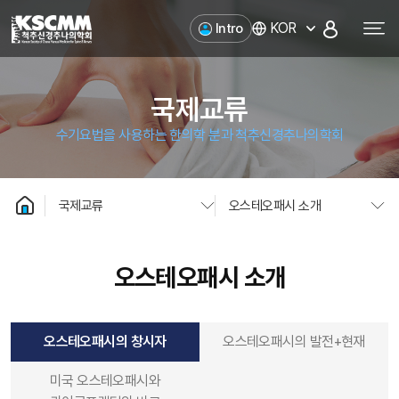
척추신경추나의학회
KOR
Intro
국제교류
수기요법을 사용하는 한의학 분과 척추신경추나의학회
국제교류
오스테오패시 소개
오스테오패시 소개
오스테오패시의 창시자
오스테오패시의 발전+현재
미국 오스테오패시와