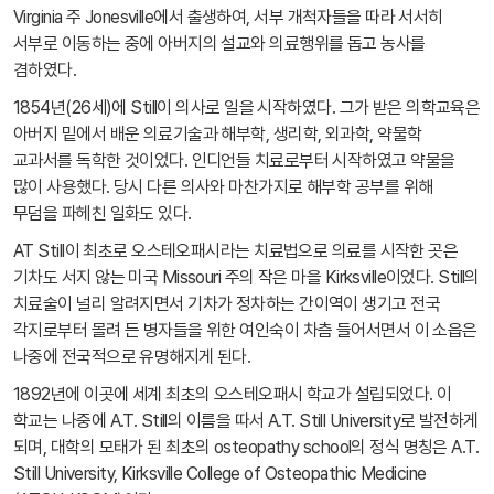
Virginia 주 Jonesville에서 출생하여, 서부 개척자들을 따라 서서히
서부로 이동하는 중에 아버지의 설교와 의료행위를 돕고 농사를
겸하였다.
1854년(26세)에 Still이 의사로 일을 시작하였다. 그가 받은 의학교육은
아버지 밑에서 배운 의료기술과 해부학, 생리학, 외과학, 약물학
교과서를 독학한 것이었다. 인디언들 치료로부터 시작하였고 약물을
많이 사용했다. 당시 다른 의사와 마찬가지로 해부학 공부를 위해
무덤을 파헤친 일화도 있다.
AT Still이 최초로 오스테오패시라는 치료법으로 의료를 시작한 곳은
기차도 서지 않는 미국 Missouri 주의 작은 마을 Kirksville이었다. Still의
치료술이 널리 알려지면서 기차가 정차하는 간이역이 생기고 전국
각지로부터 몰려 든 병자들을 위한 여인숙이 차츰 들어서면서 이 소읍은
나중에 전국적으로 유명해지게 된다.
1892년에 이곳에 세계 최초의 오스테오패시 학교가 설립되었다. 이
학교는 나중에 A.T. Still의 이름을 따서 A.T. Still University로 발전하게
되며, 대학의 모태가 된 최초의 osteopathy school의 정식 명칭은 A.T.
Still University, Kirksville College of Osteopathic Medicine