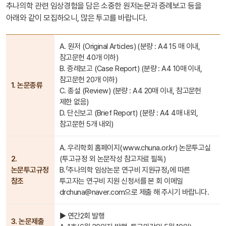
추나의학 관련 임상경험을 담은 소중한 원저논문과 증례보고 등을
아래와 같이 모집하오니, 많은 투고를 바랍니다.
A. 원저 (Original Articles) (분량 : A4 15 매 이내,
참고문헌 40개 이하)
B. 증례보고 (Case Report) (분량 : A4 10매 이내,
참고문헌 20개 이하)
1. 논문종류
C. 종설 (Review) (분량 : A4 20매 이내, 참고문헌
제한 없음)
D. 단신보고 (Brief Report) (분량 : A4 4매 내외,
참고문헌 5개 내외)
A. 우리학회 홈페이지(www.chuna.or.kr) 논문투고실
2.
(투고규정 외 논문작성 참고자료 필독)
논문투고규정
B.「추나의학 임상논문 연구비 지원규정」에 따른
참조
투고자는 연구비 지원 신청서를 본 회 이메일
drchuna@naver.com으로 제출 해 주시기 바랍니다.
▶ 연간2회 발행
3. 논문제출