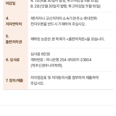
A. 1호(6월 30일자 발행, 투고마감일 5월 10일)
마감일
B. 2호(12월 30일자 발행, 투고마감일 11월 10일)
4.
제1저자나 교신저자의·소속기관·주소·휴대전화·
저자연락처
전자우편을 반드시 기재하여 주십시오.
5.
채택된 논문은 본 학회가 <출판저작권>을 갖습니다.
출판저작권
심사료 6만원
6. 심사료
계좌번호 : 하나은행 254-910011-23604
(척추신경추나의학회)
저자점검표 및 저자동의서를 첨부하여 제출하여
7. 첨부/제출
주십시오.