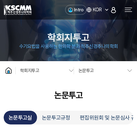
척추신경추나의학회
KOR
Intro
학회지투고
수기요법을 사용하는 한의학 분과 척추신경추나의학회
학회지투고
논문투고
논문투고
논문투고실
논문투고규정
편집위원회 및 논문심사 규