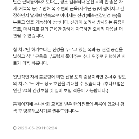
​단순 근육통이라기보다는, 평소 컴퓨터나 운전 시의 안 좋은 자
세(거북목 등)로 인해 목 주변의 근육(사각근 등)이 짧아지고 긴
장하면서 날개뼈 안쪽으로 이어지는 신경(배측견갑신경 등)을
누르고 있을 가능성이 높습니다. 신경이 눌려서 방사되는 통증이
므로, 마사지로 겉의 근육만 강하게 자극하면 오히려 다음날 더
결릴 수 있습니다.
​침 치료만 하기보다는 신경을 누르고 있는 목과 등 관절 공간을
넓히고 심부 근육을 부드럽게 풀어주는 추나 위주로 진행하면 치
료가 더욱 빠릅니다..
​일반적인 자세 불균형에 의한 신경 포착 증상이라면 2~4주 정도
의 치료로도 어느 정도 호전을 기대할 수 있습니다. (추나요법은
연간 20회 건강보험 및 실비 보험 적용이 가능합니다.)
​홈페이지에 추나학회 교육을 받은 한의원들의 목록이 있으니 검
색 후 방문해보시기를 권유드립니다~
2026-05-29 11:32:24