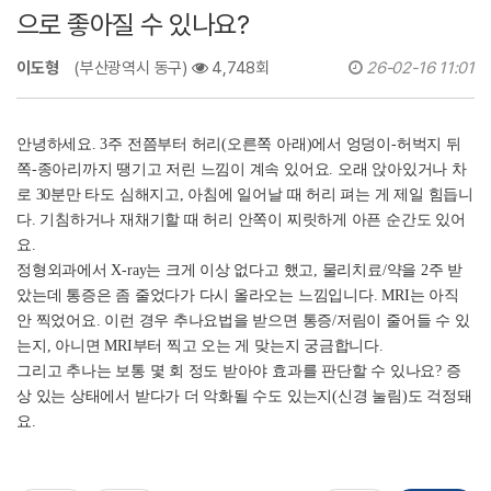
으로 좋아질 수 있나요?
이도형
(부산광역시 동구)
4,748회
26-02-16 11:01
안녕하세요. 3주 전쯤부터 허리(오른쪽 아래)에서 엉덩이-허벅지 뒤
쪽-종아리까지 땡기고 저린 느낌이 계속 있어요. 오래 앉아있거나 차
로 30분만 타도 심해지고, 아침에 일어날 때 허리 펴는 게 제일 힘듭니
다. 기침하거나 재채기할 때 허리 안쪽이 찌릿하게 아픈 순간도 있어
요.
정형외과에서 X-ray는 크게 이상 없다고 했고, 물리치료/약을 2주 받
았는데 통증은 좀 줄었다가 다시 올라오는 느낌입니다. MRI는 아직
안 찍었어요. 이런 경우 추나요법을 받으면 통증/저림이 줄어들 수 있
는지, 아니면 MRI부터 찍고 오는 게 맞는지 궁금합니다.
그리고 추나는 보통 몇 회 정도 받아야 효과를 판단할 수 있나요? 증
상 있는 상태에서 받다가 더 악화될 수도 있는지(신경 눌림)도 걱정돼
요.