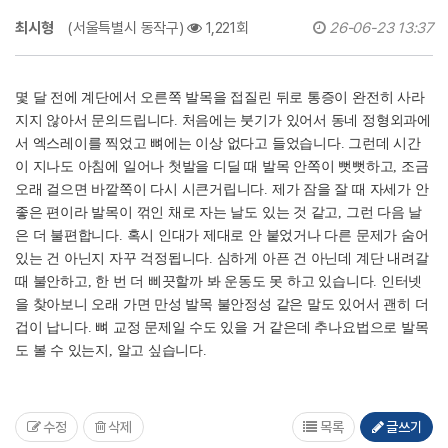
최시형
(서울특별시 동작구)
1,221회
26-06-23 13:37
몇 달 전에 계단에서 오른쪽 발목을 접질린 뒤로 통증이 완전히 사라
지지 않아서 문의드립니다. 처음에는 붓기가 있어서 동네 정형외과에
서 엑스레이를 찍었고 뼈에는 이상 없다고 들었습니다. 그런데 시간
이 지나도 아침에 일어나 첫발을 디딜 때 발목 안쪽이 뻣뻣하고, 조금
오래 걸으면 바깥쪽이 다시 시큰거립니다. 제가 잠을 잘 때 자세가 안
좋은 편이라 발목이 꺾인 채로 자는 날도 있는 것 같고, 그런 다음 날
은 더 불편합니다. 혹시 인대가 제대로 안 붙었거나 다른 문제가 숨어
있는 건 아닌지 자꾸 걱정됩니다. 심하게 아픈 건 아닌데 계단 내려갈
때 불안하고, 한 번 더 삐끗할까 봐 운동도 못 하고 있습니다. 인터넷
을 찾아보니 오래 가면 만성 발목 불안정성 같은 말도 있어서 괜히 더
겁이 납니다. 뼈 교정 문제일 수도 있을 거 같은데 추나요법으로 발목
도 볼 수 있는지, 알고 싶습니다.
수정
삭제
목록
글쓰기