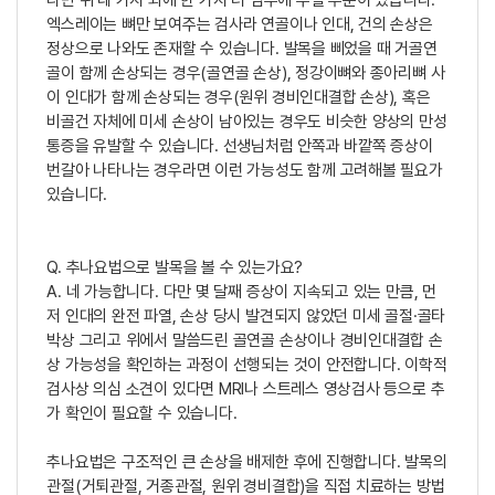
엑스레이는 뼈만 보여주는 검사라 연골이나 인대, 건의 손상은
정상으로 나와도 존재할 수 있습니다. 발목을 삐었을 때 거골연
골이 함께 손상되는 경우(골연골 손상), 정강이뼈와 종아리뼈 사
이 인대가 함께 손상되는 경우(원위 경비인대결합 손상), 혹은
비골건 자체에 미세 손상이 남아있는 경우도 비슷한 양상의 만성
통증을 유발할 수 있습니다. 선생님처럼 안쪽과 바깥쪽 증상이
번갈아 나타나는 경우라면 이런 가능성도 함께 고려해볼 필요가
있습니다.
Q. 추나요법으로 발목을 볼 수 있는가요?
A. 네 가능합니다. 다만 몇 달째 증상이 지속되고 있는 만큼, 먼
저 인대의 완전 파열, 손상 당시 발견되지 않았던 미세 골절·골타
박상 그리고 위에서 말씀드린 골연골 손상이나 경비인대결합 손
상 가능성을 확인하는 과정이 선행되는 것이 안전합니다. 이학적
검사상 의심 소견이 있다면 MRI나 스트레스 영상검사 등으로 추
가 확인이 필요할 수 있습니다.
추나요법은 구조적인 큰 손상을 배제한 후에 진행합니다. 발목의
관절(거퇴관절, 거종관절, 원위 경비결합)을 직접 치료하는 방법