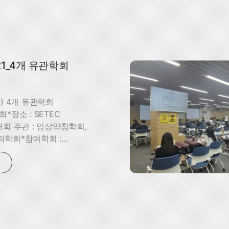
-21_4개 유관학회
(일) 4개 유관학회
*장소 : SETEC
회 주관 : 임상약침학회,
학회*참여학회 :
학회, 대한침구의학회,
학회, 임상약침학회*
약침학회 학생위원,
의학회 추나서포터즈 학생