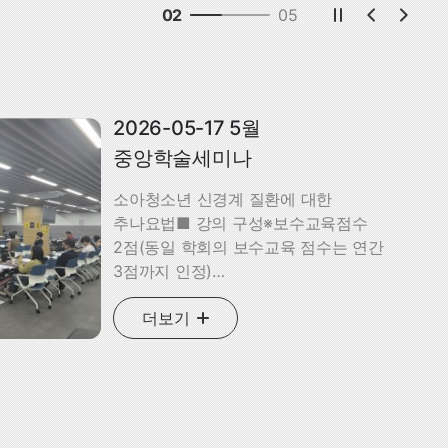
02
05
2026-05-17 5월
중앙학술세미나
소아청소년 신경계 질환에 대한
추나요법■ 강의 구성※보수교육점수
2점(동일 학회의 보수교육 점수는 연간
3점까지 인정)
시간제목강사14:00~14:50소아청소년
더보기
신경계 질환에 대한 추나요법의 이론적
토대이근우 학술위원
(경희청담한의원)14:50~16:00소아청소년
신경계 질환에 대한 추나요법1 - 정중선
주변 구조물을 중심으로이웅진 학술위원
(유송한의원)16:00~17:10소아청소년