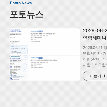
Photo News
포토뉴스
2026-06
연합세미나
2026.06.21
연합세미나 개최
컨벤션센터 *대
대한스포츠한의
척추신경추나의
더보기
대한스포츠한의
지원 : 임학상
척추신경추나