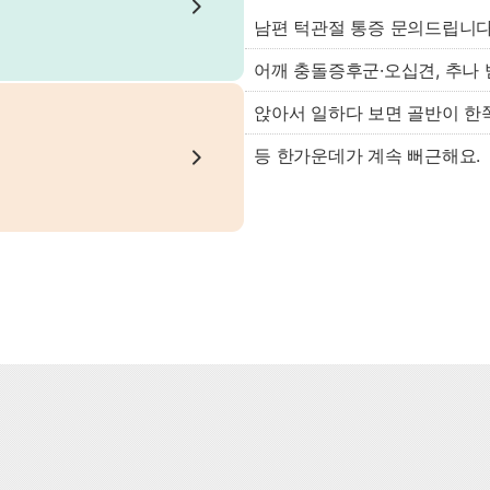
남편 턱관절 통증 문의드립니
어깨 충돌증후군·오십견, 추나 
앉아서 일하다 보면 골반이 한
등 한가운데가 계속 뻐근해요.